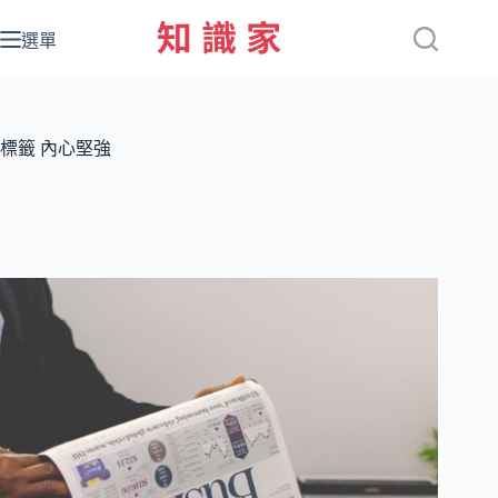
跳
至
選單
主
要
內
容
標籤
內心堅強