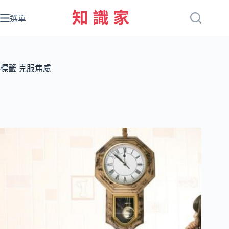
跳
至
選單
主
要
內
容
標籤
克服焦慮