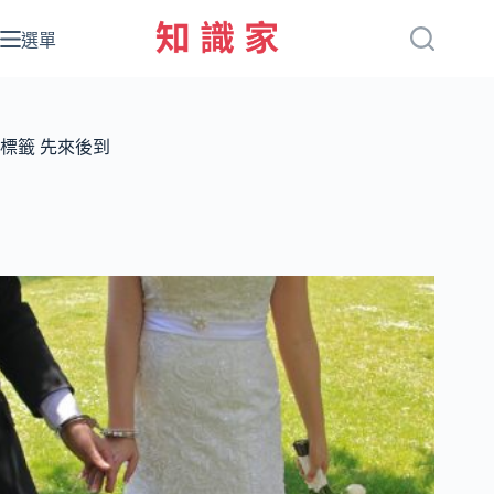
跳
至
選單
主
要
內
容
標籤
先來後到