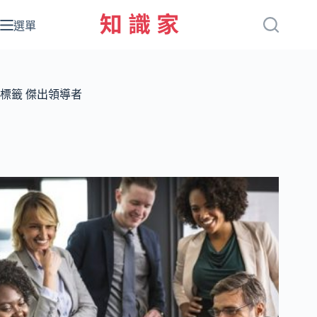
跳
至
選單
主
要
內
容
標籤
傑出領導者