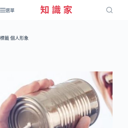
跳
至
選單
主
要
內
容
標籤
個人形象