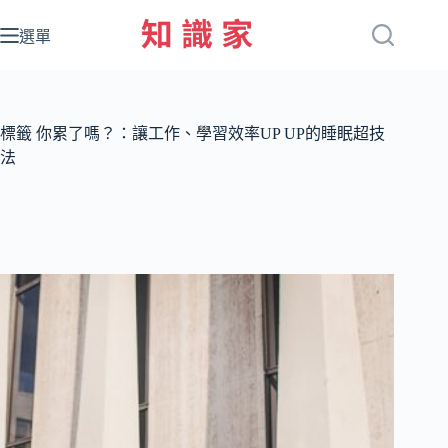
跳
至
選單
主
要
內
容
標籤
你累了嗎？：讓工作、學習效率UP UP的睡眠超技
法