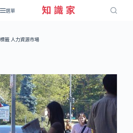
跳
至
選單
主
要
內
容
標籤
人力資源市場