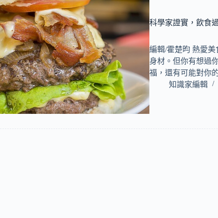
科學家證實，飲食
編輯/霍楚昀 熱愛
身材。但你有想過
福，還有可能對你
知識家編輯