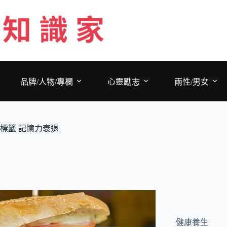
跳
至
主
要
內
容
品牌/人物/專欄
心靈勵志
兩性/男女
標籤
記憶力衰退
健康養生